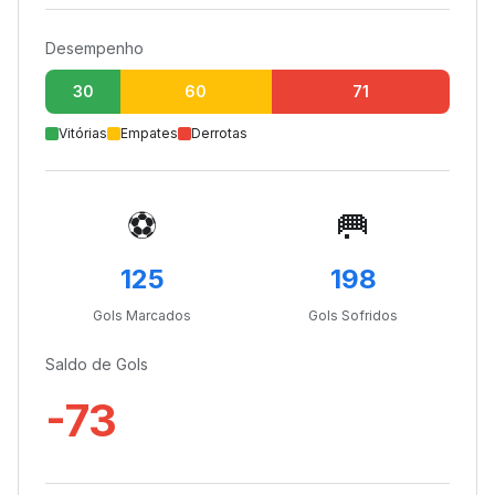
Desempenho
30
60
71
Vitórias
Empates
Derrotas
⚽
🥅
125
198
Gols Marcados
Gols Sofridos
Saldo de Gols
-73