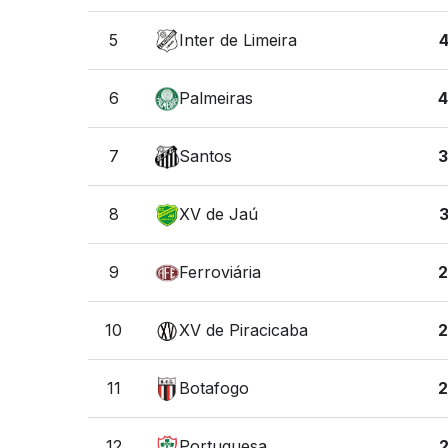
5
Inter de Limeira
6
Palmeiras
7
Santos
8
XV de Jaú
9
Ferroviária
10
XV de Piracicaba
11
Botafogo
12
Portuguesa