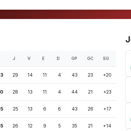
J
J
V
E
D
GP
GC
SG
53
29
14
11
4
43
23
+20
50
28
13
11
4
44
21
+23
45
25
13
6
6
43
26
+17
45
26
12
9
5
35
21
+14