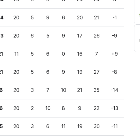
24
20
5
9
6
20
21
-1
23
20
6
5
9
17
26
-9
21
11
5
6
0
16
7
+9
21
20
5
6
9
19
27
-8
16
20
3
7
10
21
35
-14
16
20
2
10
8
9
22
-13
15
20
3
6
11
19
30
-11