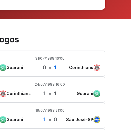
ogos
31/07/1988 16:00
0
×
1
Guarani
Corinthians
24/07/1988 16:00
1
×
1
Corinthians
Guarani
19/07/1988 21:00
1
×
0
Guarani
São José-SP