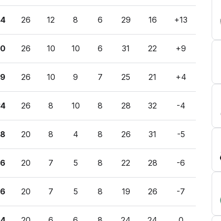
44
26
12
8
6
29
16
+13
40
26
10
10
6
31
22
+9
39
26
10
9
7
25
21
+4
34
26
8
10
8
28
32
-4
28
20
8
4
8
26
31
-5
26
20
7
5
8
22
28
-6
26
20
7
5
8
19
26
-7
24
20
6
6
8
24
24
0