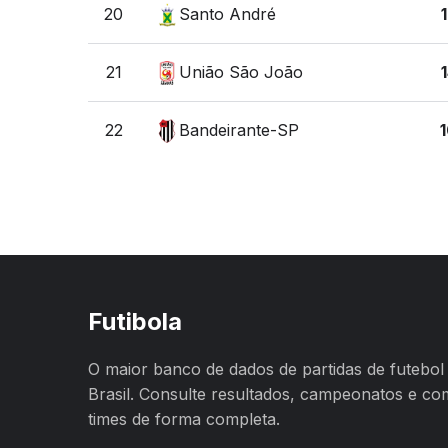
20
Santo André
21
União São João
22
Bandeirante-SP
Futibola
O maior banco de dados de partidas de futebol
Brasil. Consulte resultados, campeonatos e c
times de forma completa.