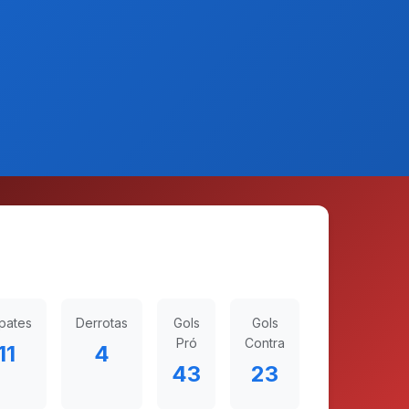
pates
Derrotas
Gols
Gols
Pró
Contra
11
4
43
23