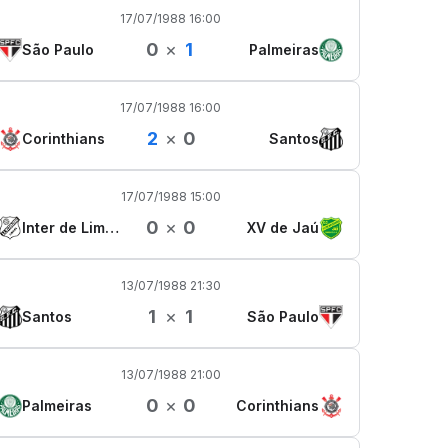
17/07/1988 16:00
0
×
1
São Paulo
Palmeiras
17/07/1988 16:00
2
×
0
Corinthians
Santos
17/07/1988 15:00
0
×
0
Inter de Limeira
XV de Jaú
13/07/1988 21:30
1
×
1
Santos
São Paulo
13/07/1988 21:00
0
×
0
Palmeiras
Corinthians