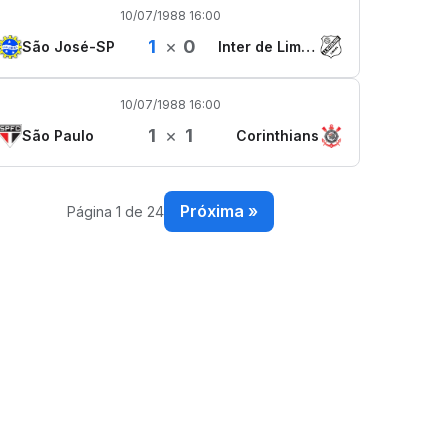
10/07/1988 16:00
1
×
0
São José-SP
Inter de Limeira
10/07/1988 16:00
1
×
1
São Paulo
Corinthians
Próxima »
Página 1 de 24