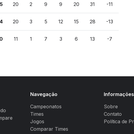
15
20
2
9
9
20
31
-11
14
20
3
5
12
15
28
-13
10
11
1
7
3
6
13
-7
Navegação
Informaçõe
Campeonatos
Sobre
 do
Times
Contato
ompare
Jogos
Política de P
Comparar Times