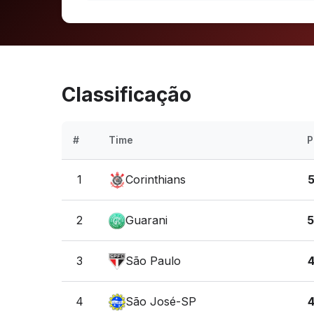
Classificação
#
Time
P
1
Corinthians
2
Guarani
3
São Paulo
4
São José-SP