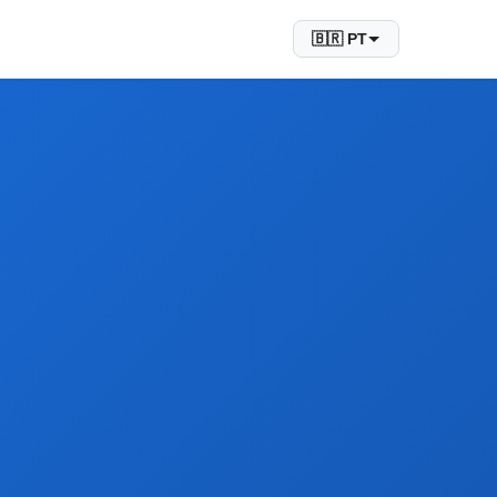
🇧🇷 PT