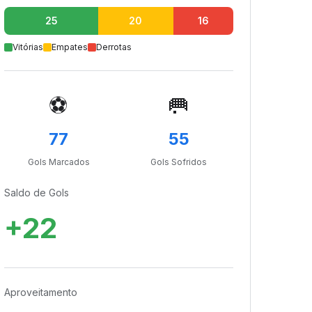
25
20
16
Vitórias
Empates
Derrotas
⚽
🥅
77
55
Gols Marcados
Gols Sofridos
Saldo de Gols
+22
Aproveitamento