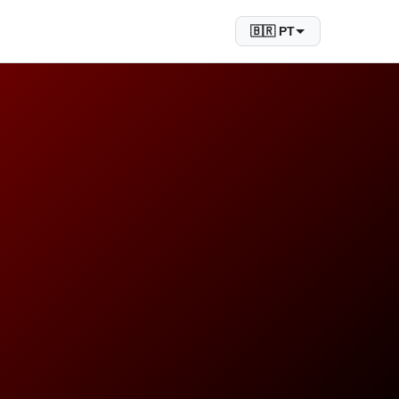
🇧🇷 PT