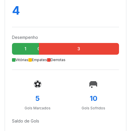
4
Desempenho
1
0
3
Vitórias
Empates
Derrotas
⚽
🥅
5
10
Gols Marcados
Gols Sofridos
Saldo de Gols