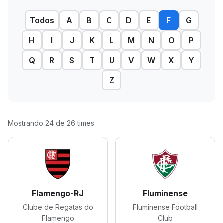
Todos
A
B
C
D
E
F
G
H
I
J
K
L
M
N
O
P
Q
R
S
T
U
V
W
X
Y
Z
Mostrando 24 de 26 times
Flamengo-RJ
Fluminense
Clube de Regatas do
Fluminense Football
Flamengo
Club