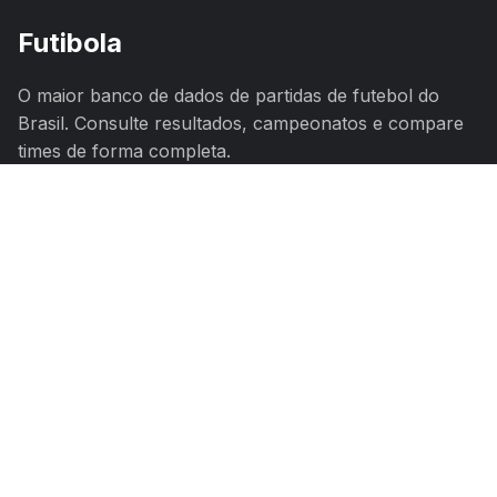
Futibola
O maior banco de dados de partidas de futebol do
Brasil. Consulte resultados, campeonatos e compare
times de forma completa.
Navegação
Campeonatos
Times
Jogos
Comparar Times
Informações
Sobre
Contato