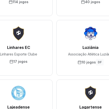
114 jogos
40 jogos
Linhares EC
Luziânia
Linhares Esporte Clube
Associação Atlética Luziâ
17 jogos
10 jogos
DF
Lajeadense
Lagartense