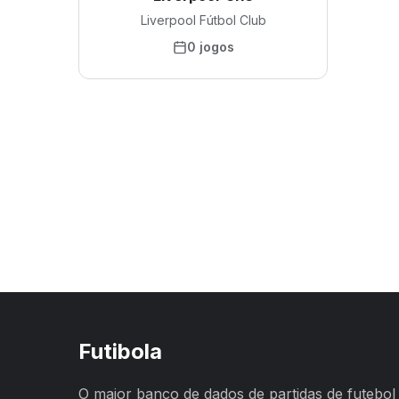
Liverpool Fútbol Club
0 jogos
Futibola
O maior banco de dados de partidas de futebol