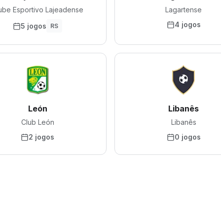
ube Esportivo Lajeadense
Lagartense
4 jogos
5 jogos
RS
León
Libanês
Club León
Libanês
2 jogos
0 jogos