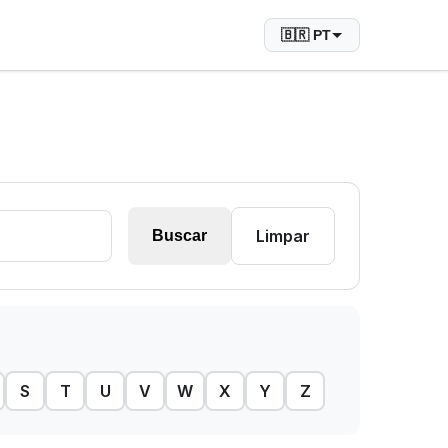
🇧🇷 PT
Limpar
Buscar
S
T
U
V
W
X
Y
Z