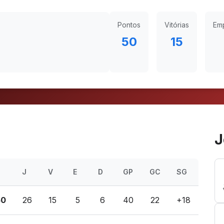
Pontos
Vitórias
Em
50
15
J
J
V
E
D
GP
GC
SG
50
26
15
5
6
40
22
+18