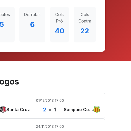
pates
Derrotas
Gols
Gols
Pró
Contra
5
6
40
22
ogos
01/12/2013 17:00
2
×
1
Santa Cruz
Sampaio Corrêa
24/11/2013 17:00