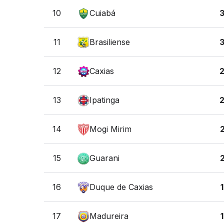
10
Cuiabá
11
Brasiliense
12
Caxias
13
Ipatinga
14
Mogi Mirim
15
Guarani
16
Duque de Caxias
17
Madureira