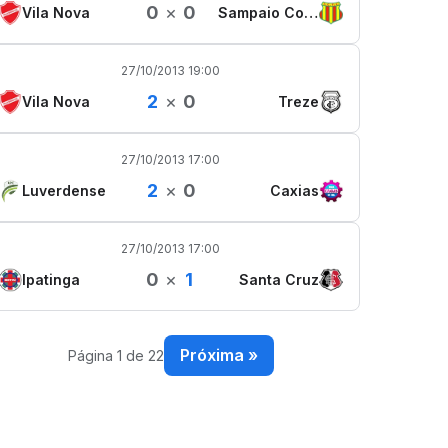
0
×
0
Vila Nova
Sampaio Corrêa
27/10/2013 19:00
2
×
0
Vila Nova
Treze
27/10/2013 17:00
2
×
0
Luverdense
Caxias
27/10/2013 17:00
0
×
1
Ipatinga
Santa Cruz
Próxima »
Página 1 de 22