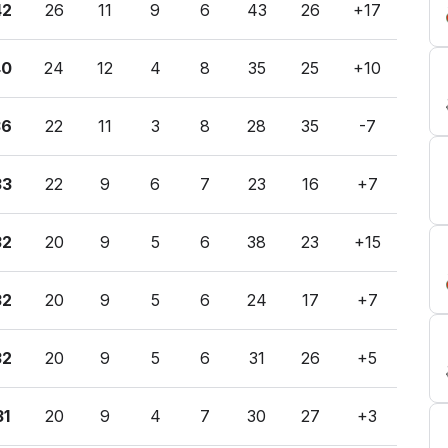
42
26
11
9
6
43
26
+17
40
24
12
4
8
35
25
+10
36
22
11
3
8
28
35
-7
33
22
9
6
7
23
16
+7
32
20
9
5
6
38
23
+15
32
20
9
5
6
24
17
+7
32
20
9
5
6
31
26
+5
31
20
9
4
7
30
27
+3