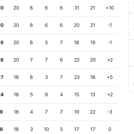
30
20
8
6
6
31
21
+10
30
20
8
6
6
20
21
-1
29
20
8
5
7
18
19
-1
28
20
7
7
6
22
20
+2
27
18
8
3
7
23
18
+5
24
18
5
9
4
15
13
+2
19
18
4
7
7
19
22
-3
19
18
3
10
5
17
17
0