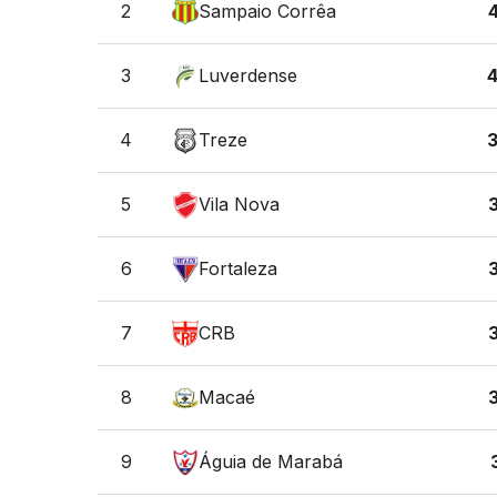
2
Sampaio Corrêa
3
Luverdense
4
Treze
5
Vila Nova
6
Fortaleza
7
CRB
8
Macaé
9
Águia de Marabá