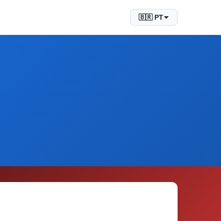
🇧🇷 PT