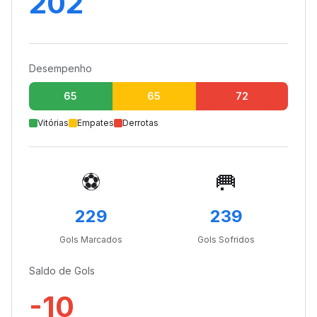
202
Desempenho
65
65
72
Vitórias
Empates
Derrotas
⚽
🥅
229
239
Gols Marcados
Gols Sofridos
Saldo de Gols
-10