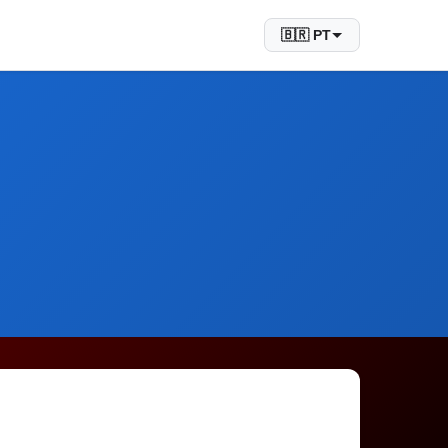
🇧🇷 PT