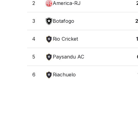
2
America-RJ
3
Botafogo
4
Rio Cricket
5
Paysandu AC
6
Riachuelo