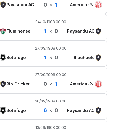
0
×
1
Paysandu AC
America-RJ
04/10/1908 00:00
1
×
0
Fluminense
Paysandu AC
27/09/1908 00:00
1
×
0
Botafogo
Riachuelo
27/09/1908 00:00
0
×
1
Rio Cricket
America-RJ
20/09/1908 00:00
6
×
0
Botafogo
Paysandu AC
13/09/1908 00:00