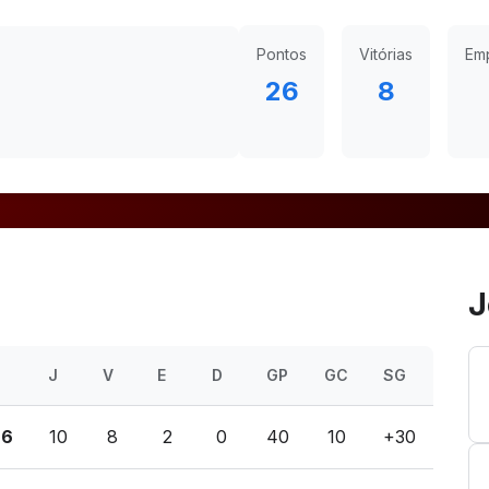
Pontos
Vitórias
Em
26
8
J
J
V
E
D
GP
GC
SG
26
10
8
2
0
40
10
+30