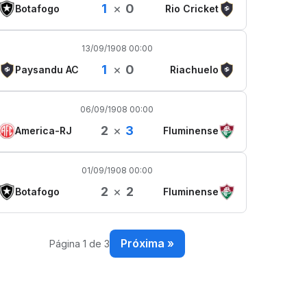
1
×
0
Botafogo
Rio Cricket
13/09/1908 00:00
1
×
0
Paysandu AC
Riachuelo
06/09/1908 00:00
2
×
3
America-RJ
Fluminense
01/09/1908 00:00
2
×
2
Botafogo
Fluminense
Próxima »
Página 1 de 3