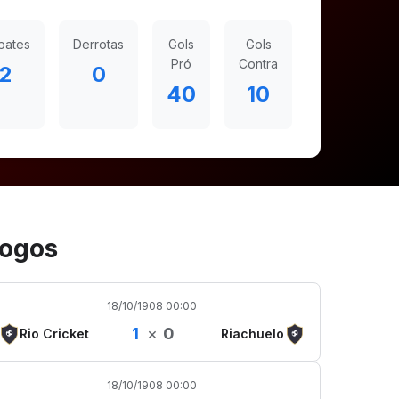
pates
Derrotas
Gols
Gols
Pró
Contra
2
0
40
10
ogos
18/10/1908 00:00
1
×
0
Rio Cricket
Riachuelo
18/10/1908 00:00