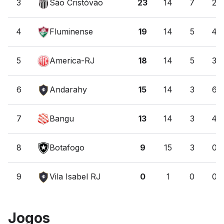
3
São Cristóvão
23
14
7
2
4
Fluminense
19
14
5
4
5
America-RJ
18
14
5
3
6
Andarahy
15
14
3
6
7
Bangu
13
14
3
4
8
Botafogo
9
15
3
0
9
Vila Isabel RJ
0
1
0
0
Jogos