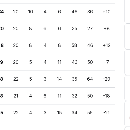
34
20
10
4
6
46
36
+10
30
20
8
6
6
35
27
+8
28
20
8
4
8
58
46
+12
19
20
5
4
11
43
50
-7
18
22
5
3
14
35
64
-29
18
21
4
6
11
32
50
-18
15
22
4
3
15
34
55
-21