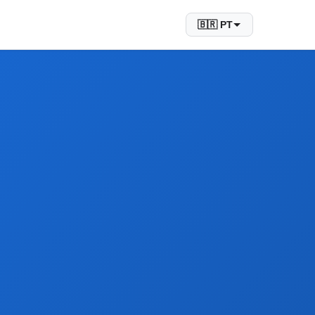
🇧🇷 PT