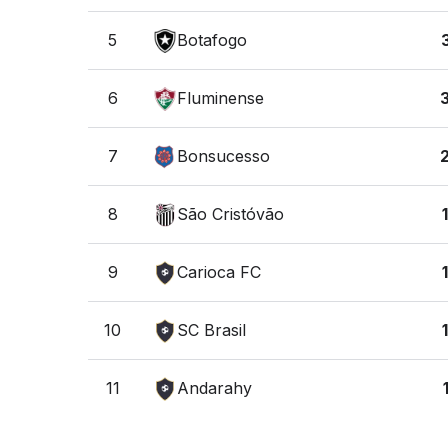
5
Botafogo
6
Fluminense
7
Bonsucesso
8
São Cristóvão
9
Carioca FC
10
SC Brasil
11
Andarahy