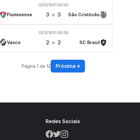
13/12/1931 00:00
3
×
3
Fluminense
São Cristóvão
13/12/1931 00:00
2
×
2
Vasco
SC Brasil
Próxima »
Página 1 de 12
s
Redes Sociais