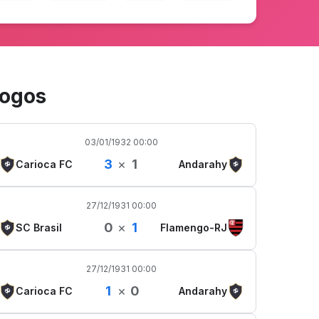
ogos
03/01/1932 00:00
3
×
1
Carioca FC
Andarahy
27/12/1931 00:00
0
×
1
SC Brasil
Flamengo-RJ
27/12/1931 00:00
1
×
0
Carioca FC
Andarahy