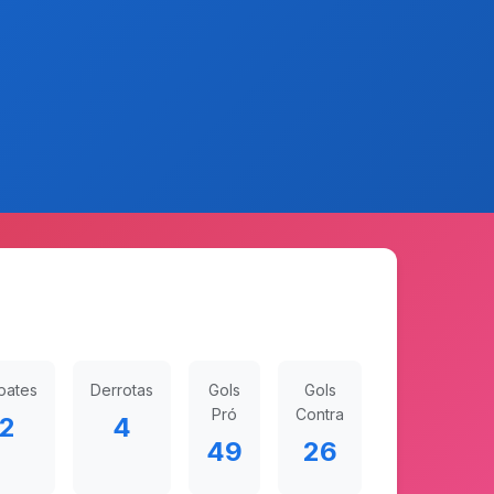
pates
Derrotas
Gols
Gols
Pró
Contra
2
4
49
26