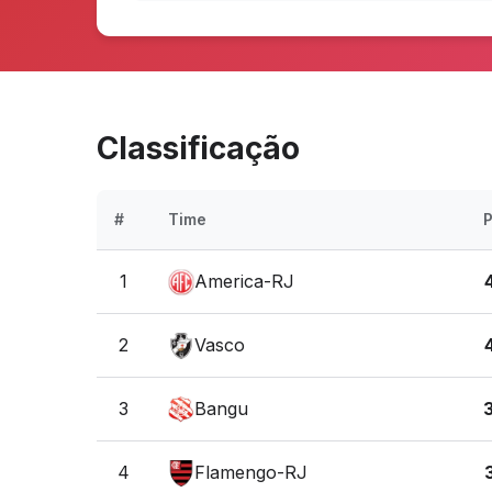
Classificação
#
Time
1
America-RJ
2
Vasco
3
Bangu
4
Flamengo-RJ