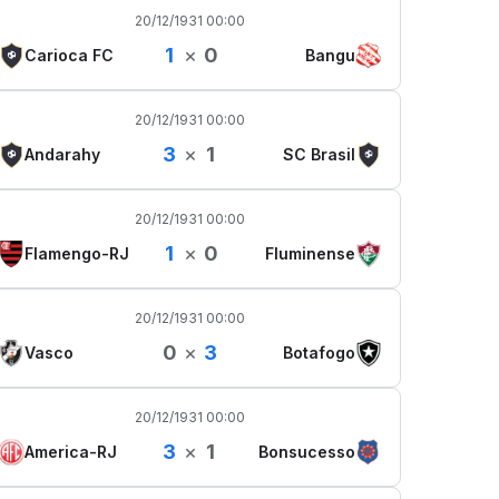
20/12/1931 00:00
1
×
0
Carioca FC
Bangu
20/12/1931 00:00
3
×
1
Andarahy
SC Brasil
20/12/1931 00:00
1
×
0
Flamengo-RJ
Fluminense
20/12/1931 00:00
0
×
3
Vasco
Botafogo
20/12/1931 00:00
3
×
1
America-RJ
Bonsucesso