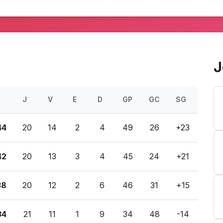
J
P
J
V
E
D
GP
GC
SG
44
20
14
2
4
49
26
+23
42
20
13
3
4
45
24
+21
38
20
12
2
6
46
31
+15
34
21
11
1
9
34
48
-14