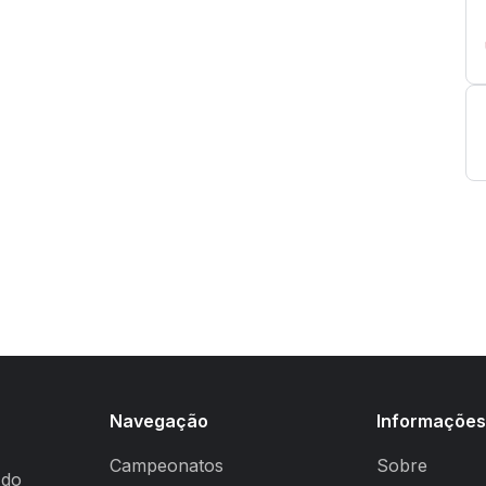
Navegação
Informaçõe
Campeonatos
Sobre
 do