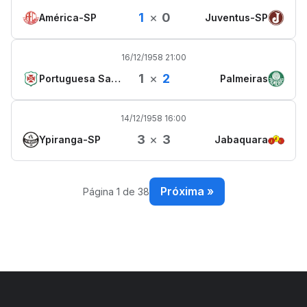
1
×
0
América-SP
Juventus-SP
16/12/1958 21:00
1
×
2
Portuguesa Santista
Palmeiras
14/12/1958 16:00
3
×
3
Ypiranga-SP
Jabaquara
Próxima »
Página 1 de 38