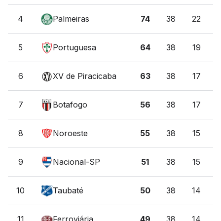
4
Palmeiras
74
38
22
5
Portuguesa
64
38
19
6
XV de Piracicaba
63
38
17
7
Botafogo
56
38
17
8
Noroeste
55
38
15
9
Nacional-SP
51
38
15
10
Taubaté
50
38
14
11
Ferroviária
49
38
14