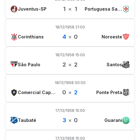
1
×
1
Juventus-SP
Portuguesa Santista
18/12/1958 21:00
4
×
0
Corinthians
Noroeste
18/12/1958 15:00
2
×
2
São Paulo
Santos
18/12/1958 00:00
0
×
2
Comercial Capital SP
Ponte Preta
17/12/1958 15:00
3
×
0
Taubaté
Guarani
17/12/1958 15:00