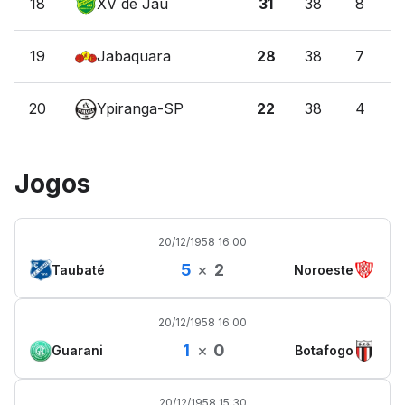
18
XV de Jaú
31
38
8
19
Jabaquara
28
38
7
20
Ypiranga-SP
22
38
4
Jogos
20/12/1958 16:00
5
×
2
Taubaté
Noroeste
20/12/1958 16:00
1
×
0
Guarani
Botafogo
20/12/1958 15:30