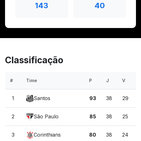
143
40
Classificação
#
Time
P
J
V
E
1
Santos
93
38
29
2
São Paulo
85
38
25
3
Corinthians
80
38
24