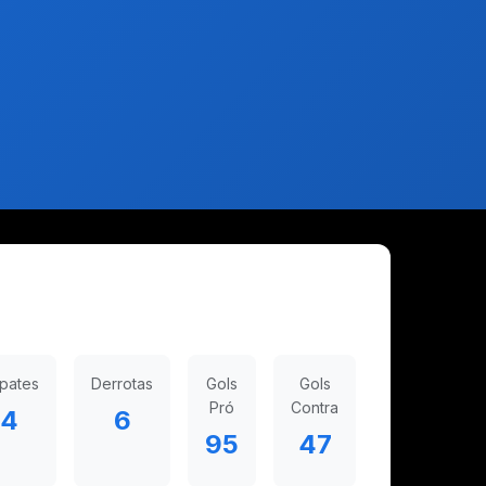
pates
Derrotas
Gols
Gols
Pró
Contra
4
6
95
47