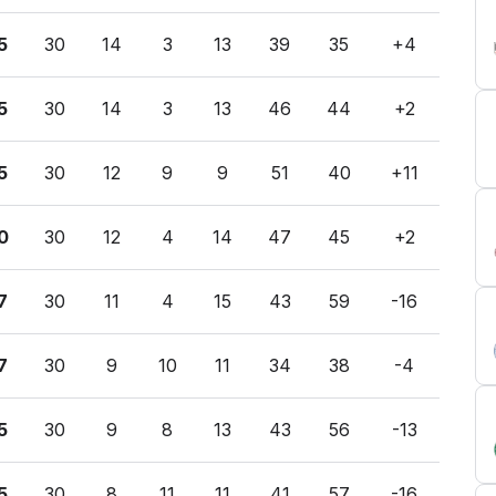
5
30
14
3
13
39
35
+4
5
30
14
3
13
46
44
+2
5
30
12
9
9
51
40
+11
0
30
12
4
14
47
45
+2
7
30
11
4
15
43
59
-16
7
30
9
10
11
34
38
-4
5
30
9
8
13
43
56
-13
5
30
8
11
11
41
57
-16