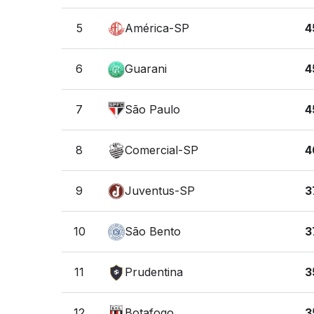
5
América-SP
4
6
Guarani
4
7
São Paulo
4
8
Comercial-SP
4
9
Juventus-SP
3
10
São Bento
3
11
Prudentina
3
12
Botafogo
3