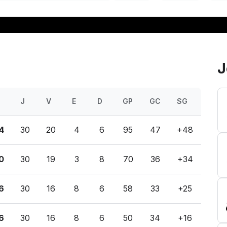
J
J
V
E
D
GP
GC
SG
4
30
20
4
6
95
47
+48
0
30
19
3
8
70
36
+34
6
30
16
8
6
58
33
+25
6
30
16
8
6
50
34
+16