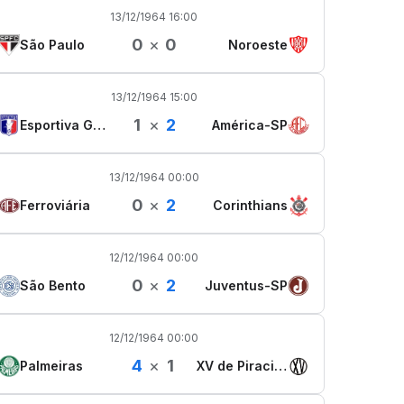
13/12/1964 16:00
0
×
0
São Paulo
Noroeste
13/12/1964 15:00
1
×
2
Esportiva Guaratinguetá
América-SP
13/12/1964 00:00
0
×
2
Ferroviária
Corinthians
12/12/1964 00:00
0
×
2
São Bento
Juventus-SP
12/12/1964 00:00
4
×
1
Palmeiras
XV de Piracicaba