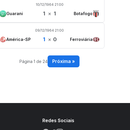
10/12/1964 21:00
1
×
1
Guarani
Botafogo
09/12/1964 21:00
1
×
0
América-SP
Ferroviária
Próxima »
Página 1 de 24
s
Redes Sociais