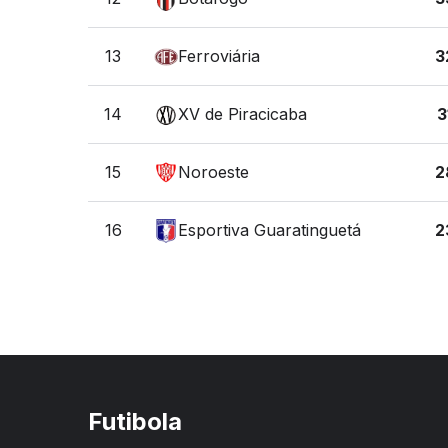
13
Ferroviária
3
14
XV de Piracicaba
3
15
Noroeste
2
16
Esportiva Guaratinguetá
2
Futibola