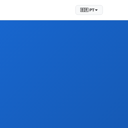
🇧🇷 PT