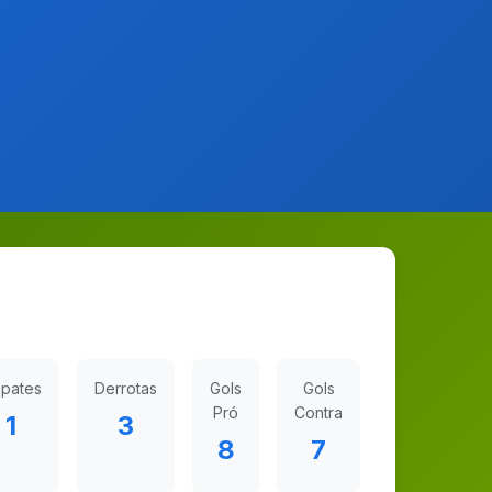
pates
Derrotas
Gols
Gols
Pró
Contra
1
3
8
7