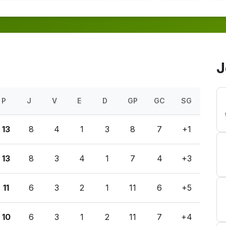
J
P
J
V
E
D
GP
GC
SG
13
8
4
1
3
8
7
+1
13
8
3
4
1
7
4
+3
11
6
3
2
1
11
6
+5
10
6
3
1
2
11
7
+4