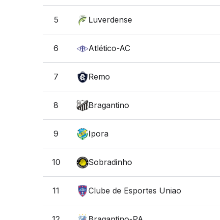
5
Luverdense
6
Atlético-AC
7
Remo
8
Bragantino
9
Ipora
10
Sobradinho
11
Clube de Esportes Uniao
12
Bragantino-PA