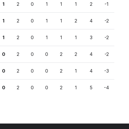
1
2
0
1
1
1
2
-1
1
2
0
1
1
2
4
-2
1
2
0
1
1
1
3
-2
0
2
0
0
2
2
4
-2
0
2
0
0
2
1
4
-3
0
2
0
0
2
1
5
-4