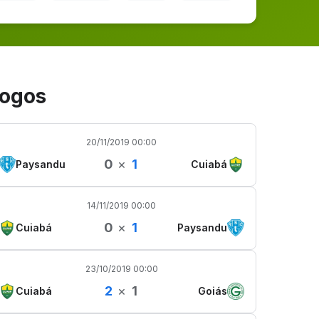
ogos
20/11/2019 00:00
0
×
1
Paysandu
Cuiabá
14/11/2019 00:00
0
×
1
Cuiabá
Paysandu
23/10/2019 00:00
2
×
1
Cuiabá
Goiás