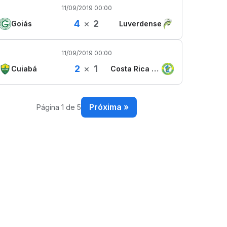
11/09/2019 00:00
4
×
2
Goiás
Luverdense
11/09/2019 00:00
2
×
1
Cuiabá
Costa Rica Esporte Clube
Próxima »
Página 1 de 5