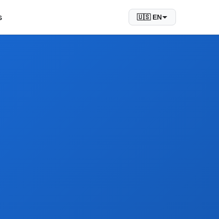
s
🇺🇸 EN