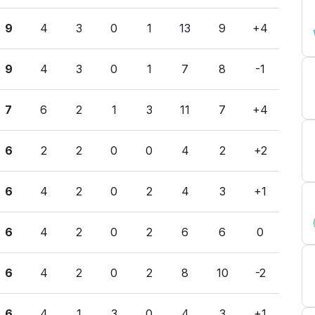
9
4
3
0
1
13
9
+4
9
4
3
0
1
7
8
-1
7
6
2
1
3
11
7
+4
6
2
2
0
0
4
2
+2
6
4
2
0
2
4
3
+1
6
4
2
0
2
6
6
0
6
4
2
0
2
8
10
-2
6
4
1
3
0
4
3
+1