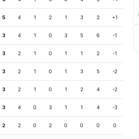
5
4
1
2
1
3
2
+1
3
4
1
0
3
5
6
-1
3
2
1
0
1
1
2
-1
3
2
1
0
1
3
5
-2
3
2
1
0
1
2
4
-2
3
4
0
3
1
1
4
-3
2
2
0
2
0
0
0
0