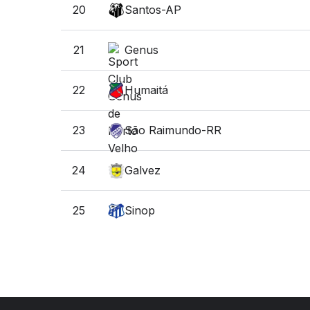
20
Santos-AP
21
Genus
22
Humaitá
23
São Raimundo-RR
24
Galvez
25
Sinop