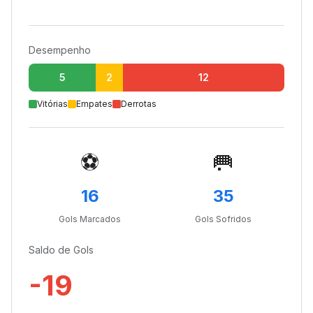
Desempenho
5
2
12
Vitórias
Empates
Derrotas
⚽
🥅
16
35
Gols Marcados
Gols Sofridos
Saldo de Gols
-19