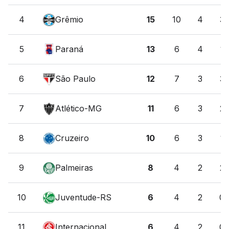
4
Grêmio
15
10
4
3
5
Paraná
13
6
4
1
6
São Paulo
12
7
3
3
7
Atlético-MG
11
6
3
2
8
Cruzeiro
10
6
3
1
9
Palmeiras
8
4
2
2
10
Juventude-RS
6
4
2
0
11
Internacional
6
4
2
0