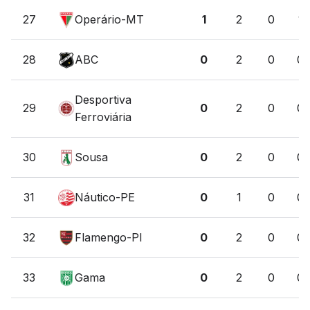
27
Operário-MT
1
2
0
1
28
ABC
0
2
0
0
Desportiva
29
0
2
0
0
Ferroviária
30
Sousa
0
2
0
0
31
Náutico-PE
0
1
0
0
32
Flamengo-PI
0
2
0
0
33
Gama
0
2
0
0