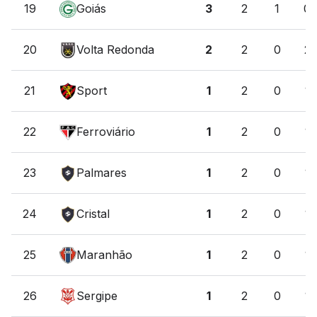
19
Goiás
3
2
1
0
20
Volta Redonda
2
2
0
2
21
Sport
1
2
0
1
22
Ferroviário
1
2
0
1
23
Palmares
1
2
0
1
24
Cristal
1
2
0
1
25
Maranhão
1
2
0
1
26
Sergipe
1
2
0
1