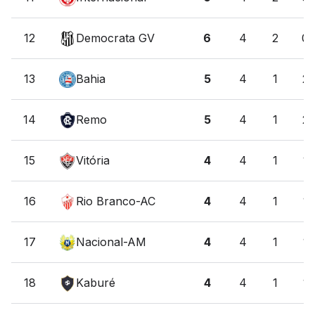
12
Democrata GV
6
4
2
0
13
Bahia
5
4
1
2
14
Remo
5
4
1
2
15
Vitória
4
4
1
1
16
Rio Branco-AC
4
4
1
1
17
Nacional-AM
4
4
1
1
18
Kaburé
4
4
1
1