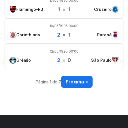
17/05/1995 00:00
1
×
1
Flamengo-RJ
Cruzeiro
16/05/1995 00:00
2
×
1
Corinthians
Paraná
12/05/1995 00:00
2
×
0
Grêmio
São Paulo
Próxima »
Página 1 de 7