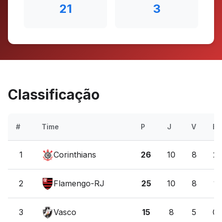
21
3
Classificação
#
Time
P
J
V
E
1
Corinthians
26
10
8
2
2
Flamengo-RJ
25
10
8
1
3
Vasco
15
8
5
0