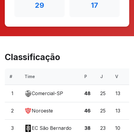
29
17
Classificação
#
Time
P
J
V
E
1
Comercial-SP
48
25
13
9
2
Noroeste
46
25
13
7
3
EC São Bernardo
38
23
10
8