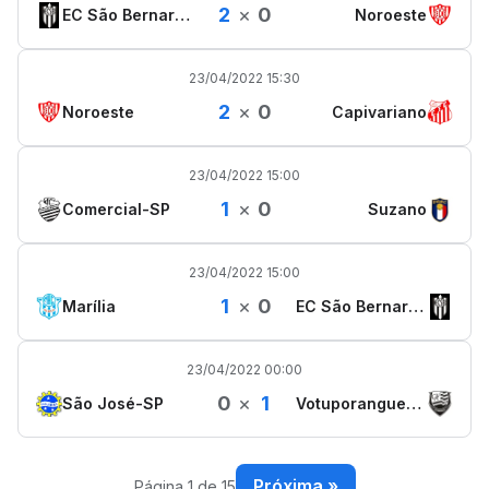
2
×
0
EC São Bernardo
Noroeste
23/04/2022 15:30
2
×
0
Noroeste
Capivariano
23/04/2022 15:00
1
×
0
Comercial-SP
Suzano
23/04/2022 15:00
1
×
0
Marília
EC São Bernardo
23/04/2022 00:00
0
×
1
São José-SP
Votuporanguense
Próxima »
Página 1 de 15