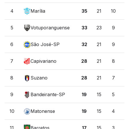
4
Marília
35
21
10
5
5
Votuporanguense
33
23
9
6
6
São José-SP
32
21
9
5
7
Capivariano
28
21
8
4
8
Suzano
28
21
7
7
9
Bandeirante-SP
19
15
5
4
10
Matonense
19
15
4
7
11
Barretos
17
15
3
8